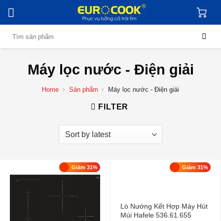
Skip
to
content
Search
for:
Máy lọc nước - Điện giải
Home
Sản phẩm
Máy lọc nước - Điện giải
FILTER
Giảm 31%
Giảm 31%
Lò Nướng Kết Hợp Máy Hút
Mùi Hafele 536.61.655