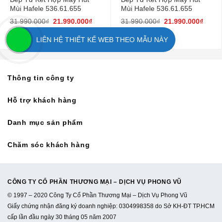
Mùi Hafele 536.61.655
Mùi Hafele 536.61.655
31.990.000
₫
21.990.000
₫
31.990.000
₫
21.990.000
₫
LIÊN HỆ THIẾT KẾ WEB THEO MẪU NÀY
Thông tin công ty
Hỗ trợ khách hàng
Danh mục sản phẩm
Chăm sóc khách hàng
CÔNG TY CỔ PHẦN THƯƠNG MẠI – DỊCH VỤ PHONG VŨ
© 1997 – 2020 Công Ty Cổ Phần Thương Mại – Dịch Vụ Phong Vũ
Giấy chứng nhận đăng ký doanh nghiệp: 0304998358 do Sở KH-ĐT TP.HCM
cấp lần đầu ngày 30 tháng 05 năm 2007